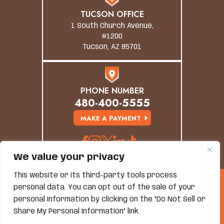
TUCSON OFFICE
1 South Church Avenue,
#1200
Tucson, AZ 85701
PHONE NUMBER
480-400-5555
MAKE A PAYMENT
We value your privacy
This website or its third-party tools process
© Copyright 2026 Grand Canyon Law Group. All
personal data. You can opt out of the sale of your
Rights Reserved.
personal information by clicking on the "Do Not Sell or
Disclaimer
|
Site Map
|
Privacy Policy
*Images Are Obtained Under License From Canva And
Share My Personal Information" link.
Other Third-Party Stock Image Providers, With